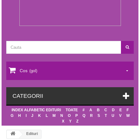
Cos
(gol)
CATEGORII
INDEX ALFABETIC EDITURI
TOATE
#
A
B
C
D
E
F
G
H
I
J
K
L
M
N
O
P
Q
R
S
T
U
V
W
X
Y
Z
Edituri