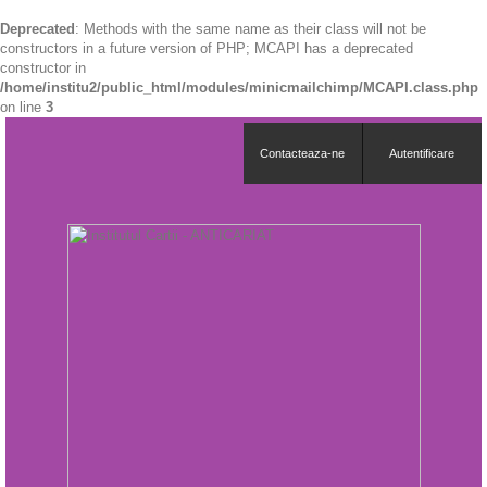
Deprecated
: Methods with the same name as their class will not be
constructors in a future version of PHP; MCAPI has a deprecated
constructor in
/home/institu2/public_html/modules/minicmailchimp/MCAPI.class.php
on line
3
Contacteaza-ne
Autentificare