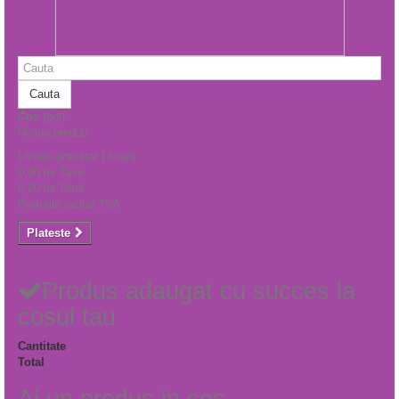
Cauta
Cos
(gol)
Niciun produs
Livrare gratuita!
Livrare
0,00 lei
Taxe
0,00 lei
Total
Preturile includ TVA
Plateste
Produs adaugat cu succes la
cosul tau
Cantitate
Total