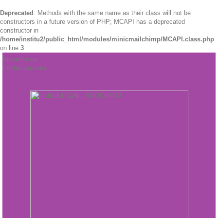
Deprecated
: Methods with the same name as their class will not be
constructors in a future version of PHP; MCAPI has a deprecated
constructor in
/home/institu2/public_html/modules/minicmailchimp/MCAPI.class.php
on line
3
Autentificare
Contacteaza-ne