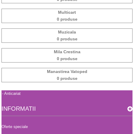
Multicart
0 produse
Muzicala
0 produse
Mila Crestina
0 produse
Manastirea Vatoped
0 produse
C - Anticariat
INFORMATII
Oferte speciale