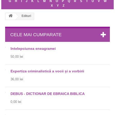
G
H
I
J
K
L
M
N
O
P
Q
R
S
T
U
V
W
X
Y
Z
Edituri
CELE MAI CUMPARATE
Intelepciunea eneagramei
50,00 lei
Expertiza criminalistică a vocii și a vorbirii
36,00 lei
DEBUS - DICTIONAR DE EBRAICA BIBLICA
0,00 lei