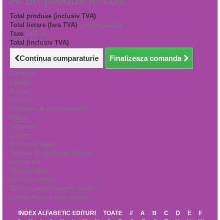
Ai un produs in cos.
Total produse (inclusiv TVA)
Total livrare (fara TVA)
Livrare gratuita!
Taxe
0,00 lei
Total (inclusiv TVA)
Continua cumparaturie
Finalizeaza comanda
Categorii
Librarie
Noutati
Promotii
Lichidare de stoc si reduceri
Edituri
Informatii
Livrare
Informatii legale
Termeni si conditii de folosire
Despre noi
Retur produse
Protectia datelor
Directia privind fisierele cookie
Declaratie de consimtamant
INDEX ALFABETIC EDITURI
TOATE
#
A
B
C
D
E
F