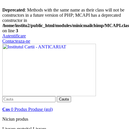
Deprecated
: Methods with the same name as their class will not be
constructors in a future version of PHP; MCAPI has a deprecated
constructor in
/home/institu2/public_html/modules/minicmailchimp/MCAPI.cla
on line
3
Autentificare
Contacteaza-ne
Cauta
Cos
0
Produs
Produse
(gol)
Niciun produs
Livrare gratuita!
Livrare