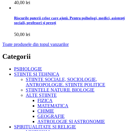
40,00 lei
Riscurile puterii celor care ajută. Pentru psihologi, medici, asistenți
sociali, profesori și preoți
50,00 lei
Toate produsele din topul vanzarilor
Categorii
PSIHOLOGIE
STIINTE SI TEHNICA
STIINTE SOCIALE, SOCIOLOGIE,
ANTROPOLOGIE. STIINTE POLITICE
STIINTELE NATURII. BIOLOGIE
ALTE STIINTE
FIZICA
MATEMATICA
CHIMIE
GEOGRAFIE
ASTROLOGIE SI ASTRONOMIE
SPIRITUALITATE SI RELIGIE