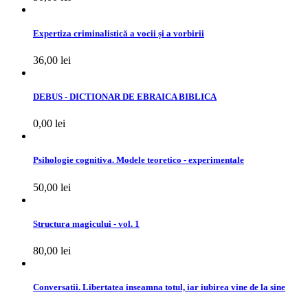
Expertiza criminalistică a vocii și a vorbirii
36,00 lei
DEBUS - DICTIONAR DE EBRAICA BIBLICA
0,00 lei
Psihologie cognitiva. Modele teoretico - experimentale
50,00 lei
Structura magicului - vol. 1
80,00 lei
Conversatii. Libertatea inseamna totul, iar iubirea vine de la sine