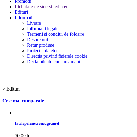
Promotii
Lichidare de stoc si reduceri
Edituri
Informatii
Livrare
Informatii legale
Termeni si conditii de folosire
Despre noi
Retur produse
Protectia datelor
Directia privind fisierele cookie
Declaratie de consimtamant
INDEX ALFABETIC EDITURI
TOATE
#
A
B
C
D
E
F
G
H
I
J
K
L
M
N
O
P
Q
R
S
T
U
V
W
X
Y
Z
>
Edituri
Cele mai cumparate
Intelepciunea eneagramei
50,00 lei