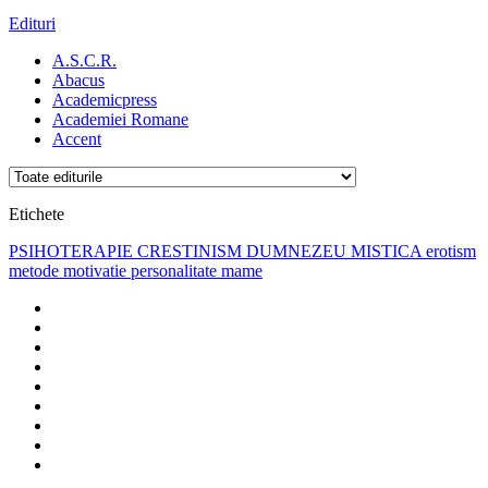
Edituri
A.S.C.R.
Abacus
Academicpress
Academiei Romane
Accent
Etichete
PSIHOTERAPIE
CRESTINISM
DUMNEZEU
MISTICA
erotism
metode
motivatie
personalitate
mame