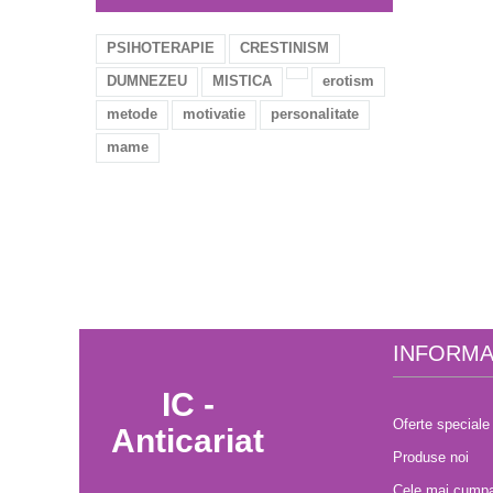
PSIHOTERAPIE
CRESTINISM
DUMNEZEU
MISTICA
erotism
metode
motivatie
personalitate
mame
INFORMA
IC -
Oferte speciale
Anticariat
Produse noi
Cele mai cumpa