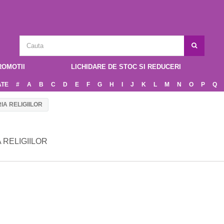
ROMOTII
LICHIDARE DE STOC SI REDUCERI
ATE
#
A
B
C
D
E
F
G
H
I
J
K
L
M
N
O
P
Q
IA RELIGIILOR
A RELIGIILOR