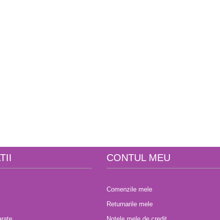
TII
CONTUL MEU
Comenzile mele
Returnarile mele
rate
Notele mele de credit