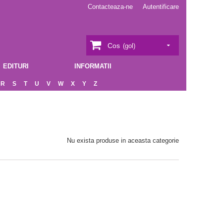
Contacteaza-ne
Autentificare
Cos
(gol)
EDITURI
INFORMATII
R
S
T
U
V
W
X
Y
Z
Nu exista produse in aceasta categorie