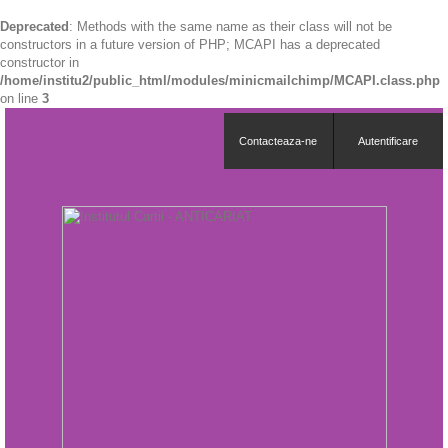
Deprecated
: Methods with the same name as their class will not be
constructors in a future version of PHP; MCAPI has a deprecated
constructor in
/home/institu2/public_html/modules/minicmailchimp/MCAPI.class.php
on line
3
Contacteaza-ne
Autentificare