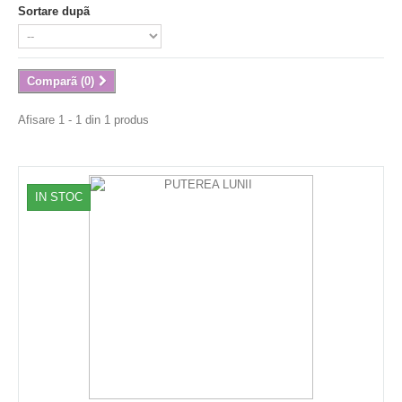
Sortare dupã
Comparã (
0
)
Afisare 1 - 1 din 1 produs
IN STOC