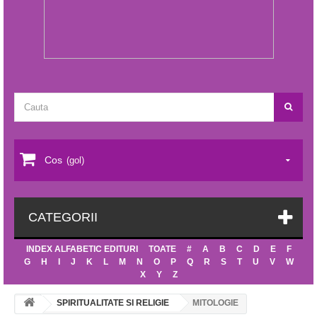
Cos
(gol)
CATEGORII
INDEX ALFABETIC EDITURI
TOATE
#
A
B
C
D
E
F
G
H
I
J
K
L
M
N
O
P
Q
R
S
T
U
V
W
X
Y
Z
SPIRITUALITATE SI RELIGIE
MITOLOGIE