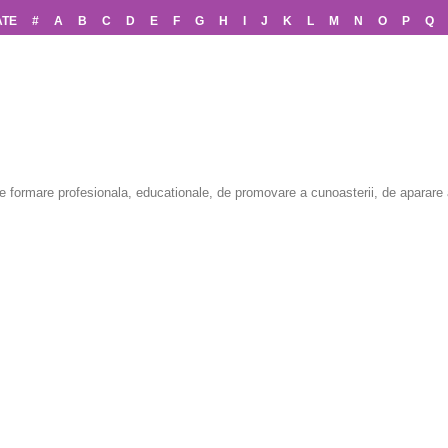
ATE
#
A
B
C
D
E
F
G
H
I
J
K
L
M
N
O
P
Q
 formare profesionala, educationale, de promovare a cunoasterii, de aparare a 