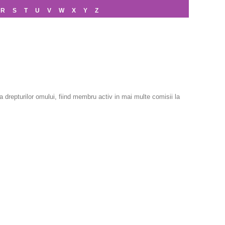
R
S
T
U
V
W
X
Y
Z
drepturilor omului, fiind membru activ in mai multe comisii la