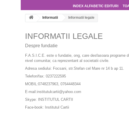
INDEX ALFABETIC EDITURI
TO
Informatii
Informatii legale
INFORMATII LEGALE
Despre fundatie
F.A.S.I.C.E. este o fundatie, ong, care desfasoara programe de
nivel comunitar, ca reprezentant al societatii civile.
Adresa sediului: Focsani, str.Stefan cel Mare nr 14 b ap 11.
Telefon/fax: 0237222595
MOBIL:0748237963, 0764448344
E-mail:institutulcartii@yahoo.com
Skype: INSTITUTUL CARTII
Face-book: Institutul Cartii