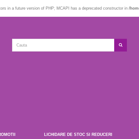
ctors in a future version of PHP; MCAPI has a deprecated constructor in
/hom
ROMOTII
LICHIDARE DE STOC SI REDUCERI