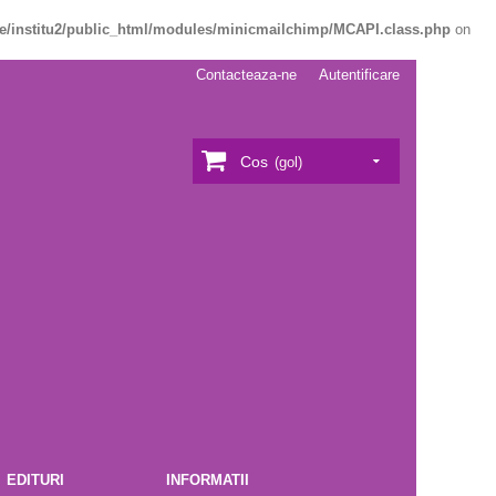
e/institu2/public_html/modules/minicmailchimp/MCAPI.class.php
on
Contacteaza-ne
Autentificare
Cos
(gol)
EDITURI
INFORMATII